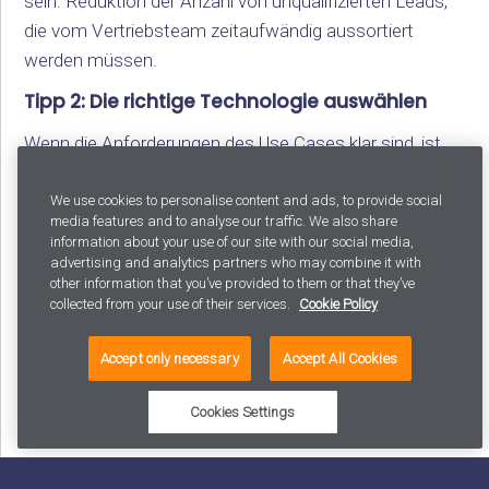
sein: Reduktion der Anzahl von unqualifizierten Leads,
die vom Vertriebsteam zeitaufwändig aussortiert
werden müssen.
Tipp 2: Die richtige Technologie auswählen
Wenn die Anforderungen des Use Cases klar sind, ist
es besonders wichtig, diese bei der Auswahl der
Technologie zu berücksichtigen. Eine umfassende
We use cookies to personalise content and ads, to provide social
media features and to analyse our traffic. We also share
Analyse der zur Auswahl stehenden Technologien
information about your use of our site with our social media,
erhöht die Chance, dass das Projekt erfolgreich
advertising and analytics partners who may combine it with
other information that you’ve provided to them or that they’ve
verläuft. Die richtigen Technologien und Kanäle hängen
collected from your use of their services.
Cookie Policy
stark vom spezifischen Use Case und der Zielgruppe
ab. Wenn die automatisierte Leadqualifizierung
Accept only necessary
Accept All Cookies
durchgeführt werden soll, bietet es sich beispielsweise
an, einen Chatbot in die Webseite zu integrieren, mit
Cookies Settings
dem sich neue Besucher anmelden und erste
Kontaktinformationen hinterlassen können.